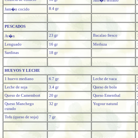
Jam�n serrano
8.4 gr
Jam�n cocido
PESCADOS
23 gr
Bacalao fresco
At�n
Lenguado
16 gr
Merluza
Sardinas
18 gr
HUEVOS Y LECHE
1 huevo mediano
6.7 gr
Leche de vaca
Leche de soja
3.4 gr
Queso de bola
Queso de Camembort
20 gr
Queso Ementhal
Queso Manchego
32 gr
Yogour natural
curado
Tofu (queso de soja)
7 gr