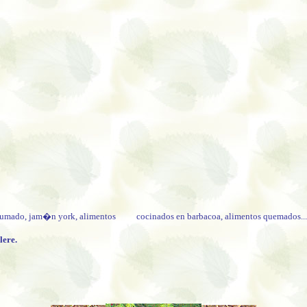
 ahumado, jam�n york, alimentos cocinados en barbacoa, alimentos quemados...
lere.