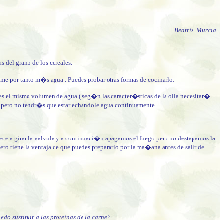
Beatriz. Murcia
 del grano de los cereales.
me por tanto m�s agua . Puedes probar otras formas de cocinarlo:
eces el mismo volumen de agua ( seg�n las caracter�sticas de la olla necesitar�
. pero no tendr�s que estar echandole agua continuamente.
ece a girar la valvula y a continuaci�n apagamos el fuego pero no destapamos la
o tiene la ventaja de que puedes prepararlo por la ma�ana antes de salir de
 sustituir a las proteinas de la carne?