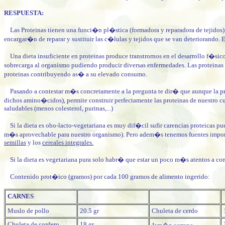
RESPUESTA:
Las Proteinas tienen una funci�n pl�stica (formadora y reparadora de tejidos) y 
encargar�n de reparar y sustituir las c�lulas y tejidos que se van deteriorando. 
Una dieta insuficiente en proteinas produce transtrornos en el desarrollo f�sico
sobrecarga al organismo pudiendo producir diversas enfermedades. Las proteinas 
proteinas contribuyendo as� a su elevado consumo.
Pasando a contestar m�s concretamente a la pregunta te dir� que aunque la pro
dichos amino�cidos), permite construir perfectamente las proteinas de nuestro 
saludables (menos colesterol, purinas,...)
Si la dieta es obo-lacto-vegetariana es muy dif�cil sufir carencias proteicas pue
m�s aprovechable para nuestro organismo). Pero adem�s tenemos fuentes importa
semillas
y los
cereales integrales.
Si la dieta es vegetariana pura solo habr� que estar un poco m�s atentos a co
Contenido prot�ico (gramos) por cada 100 gramos de alimento ingerido:
CARNES
Muslo de pollo
20.5 gr
Chuleta de cerdo
Chuleta de cordero
18 gr