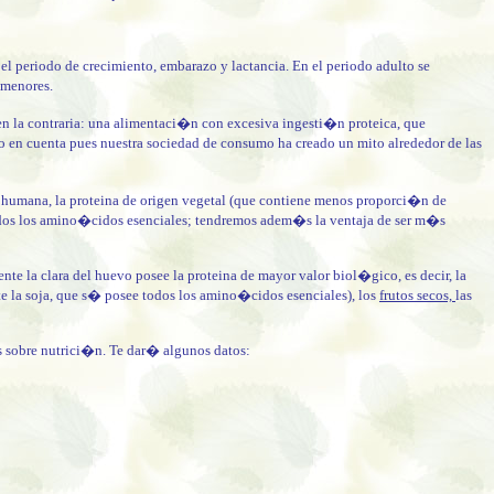
el periodo de crecimiento, embarazo y lactancia. En el periodo adulto se
 menores.
ien la contraria: una alimentaci�n con excesiva ingesti�n proteica, que
lo en cuenta pues nuestra sociedad de consumo ha creado un mito alrededor de las
 humana, la proteina de origen vegetal (que contiene menos proporci�n de
todos los amino�cidos esenciales; tendremos adem�s la ventaja de ser m�s
nte la clara del huevo posee la proteina de mayor valor biol�gico, es decir, la
e la soja, que s� posee todos los amino�cidos esenciales), los
frutos secos,
las
 sobre nutrici�n. Te dar� algunos datos: