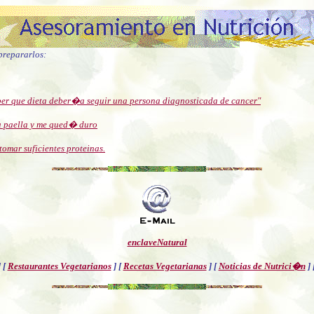
prepararlos:
aber que dieta deber�a seguir una persona diagnosticada de cancer"
na paella y me qued� duro
omar suficientes proteinas.
enclaveNatural
]
[
Restaurantes Vegetarianos
]
[
Recetas Vegetarianas
]
[
Noticias de Nutrici�n
]