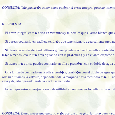
CONSULTA:
"Me gustar�a saber como cocinar el arroz integral pues he inten
RESPUESTA:
El arroz integral es m�s rico en vitaminas y minerales que el arroz blanco que c
Si deseas cocinarlo en paellera tendr�s que tener siempre agua caliente prepar
Si tienes cacerolas de fondo difusor grueso puedes cocinarlo en ellas poniendo t
m�s o menos; eso lo ir�s averiguando con la pr�ctica ), y en cuanto empiece a
Si tienes m�s prisa puedes cocinarlo en olla a presi�n , con el doble de agua qu
Otra forma de cocinarlo en la olla a presi�n, tambi�n con el doble de agua que 
olla ni quitamos la valvula, dejandola toda la ma�ana hasta mediodia as�. El ar
casa y dejarlo apagado hasta la vuelta a mediodia.
Espero que estos consejos te sean de utilidad y compruebes lo delicioso y salu
CONSULTA:
Deseo llevar una dieta lo m�s posible al vegetarianismo pero me p