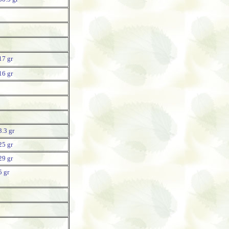
17 gr
16 gr
3.3 gr
25 gr
29 gr
5 gr