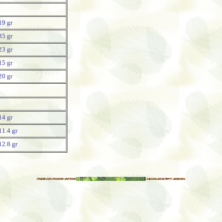
19 gr
35 gr
23 gr
15 gr
20 gr
14 gr
11.4 gr
12.8 gr