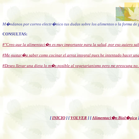
M�ndanos por correo electr�nico tus dudas sobre los alimentos o la forma de 
CONSULTAS:
#"Creo que la alimentaci�n es muy importante para la salud, por eso quiero s
#Me gustar�a saber como cocinar el arroz integral pues he intentado hacer u
#Deseo llevar una dieta lo m�s posible al vegetarianismo pero me preocupa no t
[
INICIO
]
[
VOLVER
]
[
Alimentaci�n Biol�gica