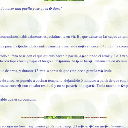
tado hacer una paella y me qued� duro"
onsumimos habitualmente, especialmente en vit. B , que existe en las capas externas
ada para ir a�adiendole continuamente pues tarda m�s en cocer ( 45 min. )y consu
odo el frito base con el que quieras hacer la paella, a�adiendo el arroz y 2 o 3 v
 hervir tapas bien y bajas el fuego al m�nimo. As� se har� lentamente en 45 min
e de arroz, y durante 15 min. a partir de que empiece a girar la v�lvula.
de arroz, es ponerlo a cocinar temprano, dejandolo 5 minutos a partir de que empi
roz se cocer� con el calor residual y no se pasar� ni pegar�. Tarda mucho m�s per
dable que es su consumo.
reocupa no tomar suficientes proteinas.
Tengo 23 a�os. �Con qu� alimentos puedo