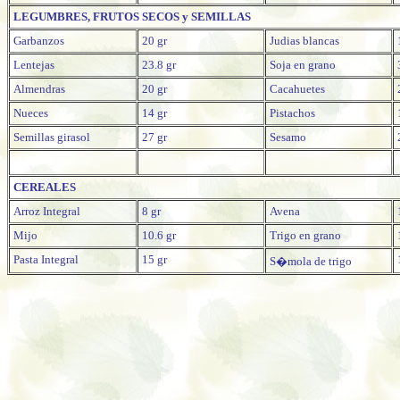
LEGUMBRES, FRUTOS SECOS y SEMILLAS
Garbanzos
20 gr
Judias blancas
Lentejas
23.8 gr
Soja en grano
Almendras
20 gr
Cacahuetes
Nueces
14 gr
Pistachos
Semillas girasol
27 gr
Sesamo
CEREALES
Arroz Integral
8 gr
Avena
Mijo
10.6 gr
Trigo en grano
Pasta Integral
15 gr
S�mola de trigo