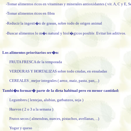
-Tomar alimentos ricos en vitaminas y minerales antioxidantes ( vit. A, C y E, S
-Tomar alimentos ricos en fibra
-Reducir la ingesti�n de grasas, sobre todo de origen animal
-Buscar alimentos lo m�s natural y biol�gicos posible. Evitar los aditivos.
Los alimentos prioritarios ser�n:
FRUTA FRESCA de la temporada
VERDURAS Y HORTALIZAS sobre todo crudas, en ensaladas
CEREALES , mejor integrales ( arroz, maiz, pasta, pan,...)
Tambi�n formar� parte de la dieta habitual pero en menor cantidad:
Legumbres ( lentejas, alubias, garbanzos, soja )
Huevos ( 2 o 3 a la semana )
Frutos secos ( almendras, nueces, pistachos, avellanas, ...)
Yogur y queso