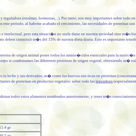
reguladora (enzimas, hormonas,...). Por tanto, son muy importantes sobre todo en 
En este periodo, al haberse acabado el crecimiento, las necesidades de proteinas son
 e intelectual, pero esta situaci�n no suele darse en nuestra sociedad sino m�s b
no deben constituir m�s del 15% de nuestra dieta diaria. Esto es importante tener
teina de origen animal posee todos los amino�cidos esenciales para la nutric�n
cuerpo si combinamos las diferentes proteinas de origen vegetal, obteniendo as� 
s la leche y sus derivados, as� como los huevos son ricos en proteinas (concretame
ntes de proteinas en productos vegetales: sobre todo las
legumbres
(especialment
mbinar todos estos alimentos nombrados anteriormente, y tener m�s conocimientos
15.4 gr
30.5 gr